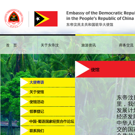
首 页
关于东帝汶
旅游资讯
商务交流
东帝汶
里，我
发展计
经济发
中华人
交的国